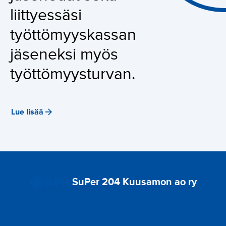
liittyessäsi
työttömyyskassan
jäseneksi myös
työttömyysturvan.
Lue lisää
SuPer 204 Kuusamon ao ry