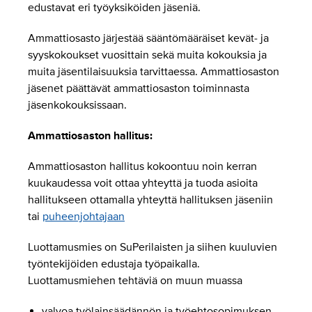
edustavat eri työyksiköiden jäseniä.
Ammattiosasto järjestää sääntömääräiset kevät- ja
syyskokoukset vuosittain sekä muita kokouksia ja
muita jäsentilaisuuksia tarvittaessa. Ammattiosaston
jäsenet päättävät ammattiosaston toiminnasta
jäsenkokouksissaan.
Ammattiosaston hallitus:
Ammattiosaston hallitus kokoontuu noin kerran
kuukaudessa voit ottaa yhteyttä ja tuoda asioita
hallitukseen ottamalla yhteyttä hallituksen jäseniin
tai
puheenjohtajaan
Luottamusmies on SuPerilaisten ja siihen kuuluvien
työntekijöiden edustaja työpaikalla.
Luottamusmiehen tehtäviä on muun muassa
valvoa työlainsäädännön ja työehtosopimuksen