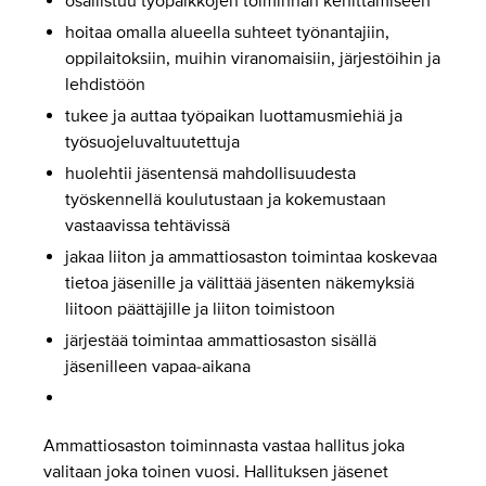
osallistuu työpaikkojen toiminnan kehittämiseen
hoitaa omalla alueella suhteet työnantajiin,
oppilaitoksiin, muihin viranomaisiin, järjestöihin ja
lehdistöön
tukee ja auttaa työpaikan luottamusmiehiä ja
työsuojeluvaltuutettuja
huolehtii jäsentensä mahdollisuudesta
työskennellä koulutustaan ja kokemustaan
vastaavissa tehtävissä
jakaa liiton ja ammattiosaston toimintaa koskevaa
tietoa jäsenille ja välittää jäsenten näkemyksiä
liitoon päättäjille ja liiton toimistoon
järjestää toimintaa ammattiosaston sisällä
jäsenilleen vapaa-aikana
Ammattiosaston toiminnasta vastaa hallitus joka
valitaan joka toinen vuosi. Hallituksen jäsenet