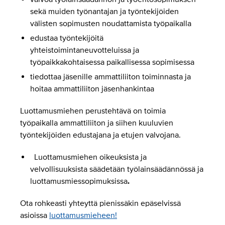
sekä muiden työnantajan ja työntekijöiden
välisten sopimusten noudattamista työpaikalla
edustaa työntekijöitä
yhteistoimintaneuvotteluissa ja
työpaikkakohtaisessa paikallisessa sopimisessa
tiedottaa jäsenille ammattiliiton toiminnasta ja
hoitaa ammattiliiton jäsenhankintaa
Luottamusmiehen perustehtävä on toimia
työpaikalla ammattiliiton ja siihen kuuluvien
työntekijöiden edustajana ja etujen valvojana.
Luottamusmiehen oikeuksista ja
velvollisuuksista säädetään työlainsäädännössä ja
luottamusmiessopimuksissa
.
Ota rohkeasti yhteyttä pienissäkin epäselvissä
asioissa
luottamusmieheen!