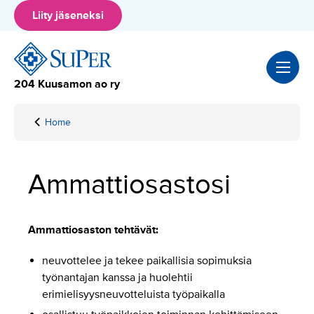
Hyppää
Liity jäseneksi
sisältöön
204 Kuusamon ao ry
Home
Ammattiosastosi
Ammattiosastosi
Ammattiosaston tehtävät:
neuvottelee ja tekee paikallisia sopimuksia
työnantajan kanssa ja huolehtii
erimielisyysneuvotteluista työpaikalla